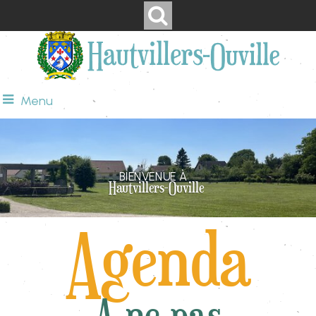
Menu
BIENVENUE À
Hautvillers-Ouville
Agenda
A ne pas