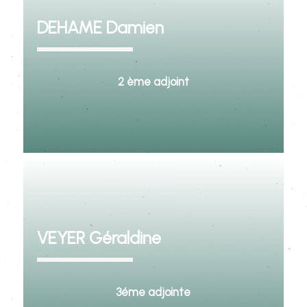
DEHAME Damien
2 ème adjoint
VEYER Géraldine
3éme adjointe